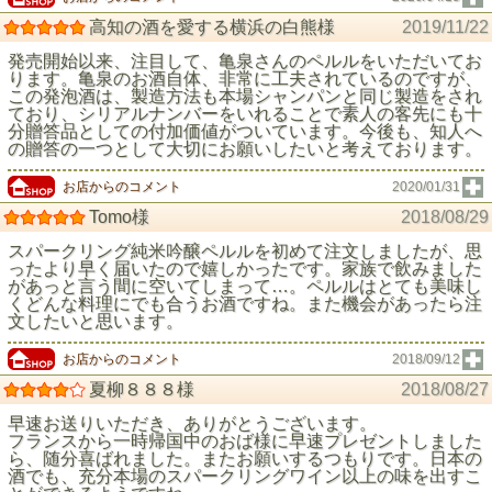
高知の酒を愛する横浜の白熊様
2019/11/22
発売開始以来、注目して、亀泉さんのペルルをいただいてお
ります。亀泉のお酒自体、非常に工夫されているのですが、
この発泡酒は、製造方法も本場シャンパンと同じ製造をされ
ており、シリアルナンバーをいれることで素人の客先にも十
分贈答品としての付加価値がついています。今後も、知人へ
の贈答の一つとして大切にお願いしたいと考えております。
お店からのコメント
2020/01/31
Tomo様
2018/08/29
スパークリング純米吟醸ペルルを初めて注文しましたが、思
ったより早く届いたので嬉しかったです。家族で飲みました
があっと言う間に空いてしまって…。ペルルはとても美味し
くどんな料理にでも合うお酒ですね。また機会があったら注
文したいと思います。
お店からのコメント
2018/09/12
夏柳８８８様
2018/08/27
早速お送りいただき、ありがとうございます。
フランスから一時帰国中のおば様に早速プレゼントしました
ら、随分喜ばれました。またお願いするつもりです。日本の
酒でも、充分本場のスパークリングワイン以上の味を出すこ