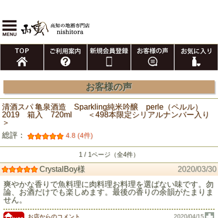
お客様の声
清酒スパ 亀泉酒造 Sparkling純米吟醸 perle（ペルル）
2019 箱入 720ml ＜498本限定シリアルナンバー入り
＞
総評：
4.8 (4件)
1 / 1ページ（全4件）
CrystalBoy様
2020/03/30
爽やかな香りで魚料理に肉料理お料理を選ばない味です。勿
論、お酒だけでも楽しめます。最後の香りの余韻がたまりま
せん。
お店からのコメント
2020/04/15