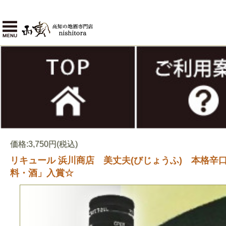
価格:3,750円(税込)
リキュール 浜川商店 美丈夫(びじょうふ) 本格辛口
料・酒」入賞☆