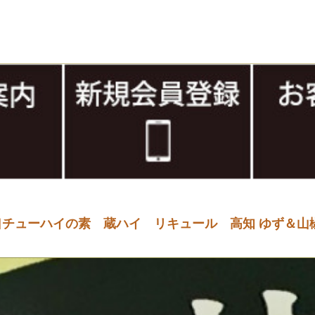
チューハイの素 蔵ハイ リキュール 高知 ゆず＆山椒 