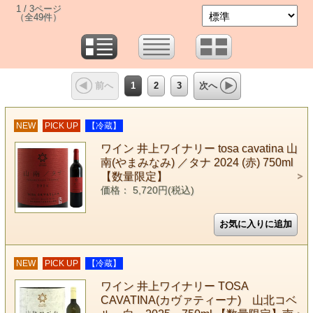
1 / 3ページ
（全49件）
1
2
3
前へ
次へ
NEW
PICK UP
【冷蔵】
ワイン 井上ワイナリー tosa cavatina 山
南(やまみなみ) ／タナ 2024 (赤) 750ml
【数量限定】
価格： 5,720円(税込)
NEW
PICK UP
【冷蔵】
ワイン 井上ワイナリー TOSA
CAVATINA(カヴァティーナ) 山北コベ