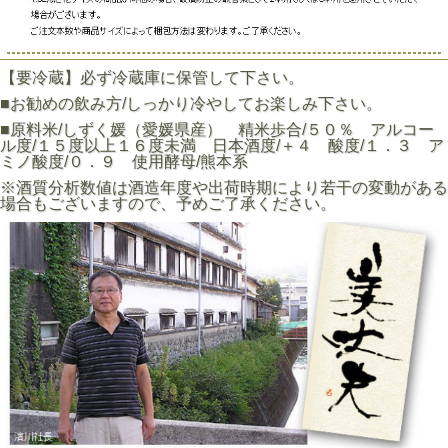
【要冷蔵】必ず冷蔵庫に保管して下さい。
■お勧めの飲み方/しっかり冷やしてお楽しみ下さい。
■原料米/しずく媛（愛媛県産） 精米歩合/５０％ アルコー
ル度/１５度以上１６度未満 日本酒度/＋４ 酸度/１．３ ア
ミノ酸度/０．９ 使用酵母/熊本系
※酒質分析数値は酒造年度や出荷時期により若干の変動がある
場合もございますので、予めご了承ください。