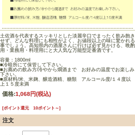
土佐酒を代表するスッキリとした淡麗辛口でまったく飲み飽き
せず、どんな料理にも相性がよく、お値段以上の味に驚かれる
事でしょう。高知県内の酒屋さんに行けば必ず見かける、晩酌
用・業務用・料理用にと大人気な万能型定番酒です。
容量：1800ml
■冷暗所にて保管して下さい。
■お薦めの飲み方/冷やから燗酒まで お好みの温度でお楽しみ
下さい。
■原材料/米、米麹、醸造酒精、糖類 アルコール度/１４度以
上１５度未満
価格:
1,068円
(税込)
[ポイント還元 10ポイント～]
注文