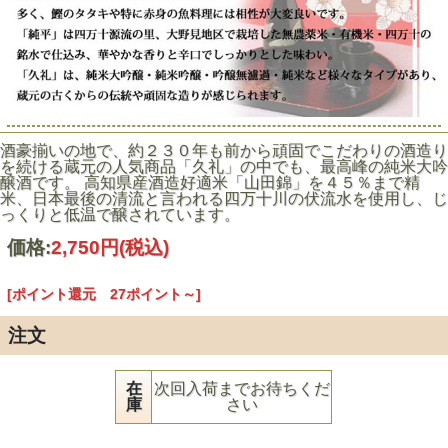
酒豪揃いの地で、約２３０年も前から頑固でこだわりの酒造り
を続ける蔵元の人気商品「久礼」の中でも、最高峰の純米大吟
醸酒です。 高知県産酒造好適米「山田錦」を４５％まで精
米、日本最後の清流と言われる四万十川の伏流水を使用し、じ
っくりと低温で醸されています。
価格:
2,750円
(税込)
[ポイント還元 27ポイント～]
注文
在
次回入荷までお待ちくだ
庫
さい