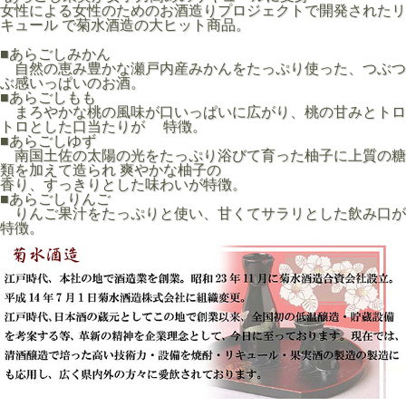
女性による女性のためのお酒造りプロジェクトで開発されたリ
キュール で菊水酒造の大ヒット商品。
■あらごしみかん
自然の恵み豊かな瀬戸内産みかんをたっぷり使った、つぶつ
ぶ感いっぱいのお酒。
■あらごしもも
まろやかな桃の風味が口いっぱいに広がり、桃の甘みとトロ
トロとした口当たりが 特徴。
■あらごしゆず
南国土佐の太陽の光をたっぷり浴びて育った柚子に上質の糖
類を加えて造られ 爽やかな柚子の
香り、すっきりとした味わいが特徴。
■あらごしりんご
りんご果汁をたっぷりと使い、甘くてサラリとした飲み口が
特徴。