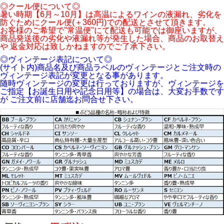
◎クール便について◎
暑い時期【6月～10月】は高温によるワインの液漏れ、劣化を
防ぐためにクール便(＋360円)での配送とさせて頂きます。
お客様のご希望で"常温便"にて配送も可能では御座いますが、
商品発送後の劣化や液漏れ等が発生した場合、商品のお取替え
や 返金対応は致しかねますのでご了承下さい。
◎ヴィンテージ表記について◎
(サイト内)商品名及び商品ラベルのヴィンテージとご注文時の
ヴィンテージ表記が変更となる事があります。
随時ヴィンテージの変更は行っておりますが、ヴィンテージを
ご指定【お誕生日用や記念日用等】の場合は、大変お手数です
が ご注文前に店舗迄お問合せ下さい。