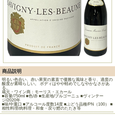
商品説明
明るい色合い、赤い果実の素直で優雅な風味と香り、適度の
酸度が素晴らしい。 ボディはやや軽めでしなやかなさがあ
る。
蔵元・ワイン商：モーリス・エカール
■容量/750ml ■色/赤 ■生産地/ブルゴーニュ ■ヴィンテー
ジ/2020年
■味/中重口 ■アルコール度数14度 ■ぶどう品種/PN（100） ■
相性料理/肉料理・和食・戻り鰹のたたき等