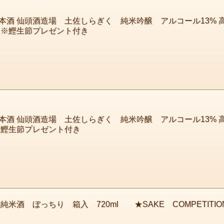
 仙頭酒造場 土佐しらぎく 純米吟醸 アルコール13% 高育酒
 ※鰹生節プレゼント付き
 仙頭酒造場 土佐しらぎく 純米吟醸 アルコール13% 高育
※鰹生節プレゼント付き
酒 ぼっちり 箱入 720ml ★SAKE COMPETITIO