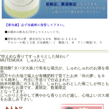
“控えめな香りですっきりとした味わい”
MUTEMUKA しゅわんと
栗焼酎｢ダバダ火振｣で有名な蔵元が、しゅわしゅわのお酒を発
売。
四万十の大地で蔵人が有機肥料で育てたお米「吟の夢」を６
０％精米し、丹念に手造りで仕込まれた
純米吟醸酒にガスを注入、しゅわしゅわとした喉ごしが何とも
爽やかなお酒です。夏限定、数量限定
となってます。
しっかりと冷やして爽やかな香りとのど越し、心地よいガス感
をお楽しみ下さい。