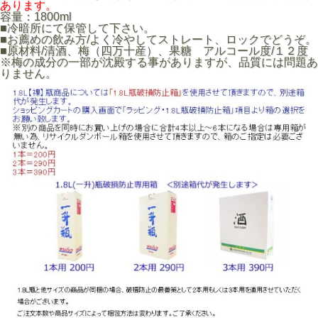
あります。
容量：1800ml
■冷暗所にて保管して下さい。
■お薦めの飲み方/よく冷やしてストレート、ロックでどうぞ。
■原材料/清酒、梅（四万十産）、果糖 アルコール度/１２度
※梅の成分の一部が沈殿する事がありますが、品質には問題あ
りません。