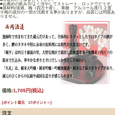
■お薦めの飲み方/よく冷やしてストレート、ロックでどうぞ。
■原材料/清酒、梅（四万十産）、果糖 アルコール度/１２度
※梅の成分の一部が沈殿する事がありますが、品質には問題あ
りません。
価格:
1,705円
(税込)
[ポイント還元 17ポイント～]
注文