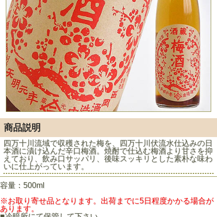
商品説明
四万十川流域で収穫された梅を、四万十川伏流水仕込みの日
本酒に漬け込んだ辛口梅酒。焼酎で仕込む梅酒より甘さを抑
えており、飲み口サッパリ、後味スッキリとした素朴な味わ
いに仕上がっています。
容量：500ml
※お取り寄せ品となります。出荷までに5日程度かかる場合が
あります。
■冷暗所にて保管して下さい。