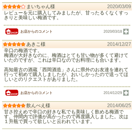
まいちゃん様
2020/03/09
レビューを元に購入してみましたが、甘ったるくなくすっ
きりと美味しい梅酒です。
お店からのコメント
2020/03/18
あきこ様
2014/12/27
辛口の梅酒です。
梅酒が大好きなのに、梅酒はとても甘い物が多くて避けて
いたのですが、これは辛口なのでお料理にも合います。
高知最古の酒蔵「西岡酒造」さんに県外のお友達を連れて
行って初めて購入しましたが、おいしかったので送ってほ
しいとのリクエストがありました。
お店からのコメント
2014/12/29
飲んべえ様
2014/06/25
甘さ控えめで辛口の好きな私でも美味しく飲める梅酒で
す。仲間内で評価が高かったので再度購入しました。次は
１升瓶で買って欲しいと云われています。