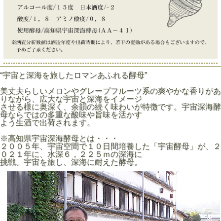
“宇宙と深海を旅したロマンあふれる酵母”
美丈夫らしいメロンやグレープフルーツ系の爽やかな香りがあ
りながら、広大な宇宙と深海をイメージ
させる様に奥深く、余韻の続く味わいが特徴です。宇宙深海酵
母ならではの多重な酸味や旨味を活かす
よう生酒で出荷されます。
※高知県宇宙深海酵母とは・・・
２００５年、宇宙空間で１０日間培養した「宇宙酵母」が、２
０２１年に、水深６，２２５ｍの深海に
挑戦。宇宙を旅し、深海に耐えた酵母。