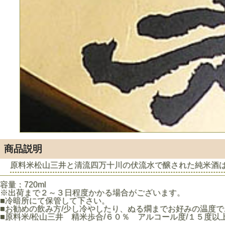
商品説明
原料米松山三井と清流四万十川の伏流水で醸された純米酒
容量：720ml
※出荷まで２～３日程度かかる場合がございます。
■冷暗所にて保管して下さい。
■お勧めの飲み方/少し冷やしたり、ぬる燗までお好みの温度
■原料米/松山三井 精米歩合/６０％ アルコール度/１５度以