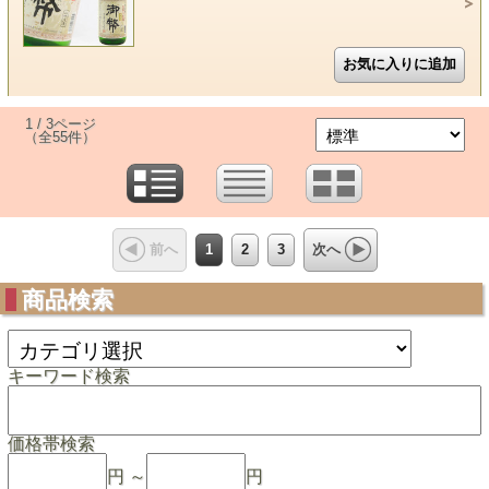
1 / 3ページ
（全55件）
1
2
3
前へ
次へ
商品検索
キーワード検索
価格帯検索
円 ～
円