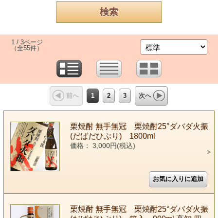
1 / 3ページ
（全55件）
1
2
3
前へ
次へ
栗焼酎 無手無冠 栗焼酎25°ダバダ火振
(だばだひぶり) 1800ml
価格： 3,000円(税込)
栗焼酎 無手無冠 栗焼酎25°ダバダ火振