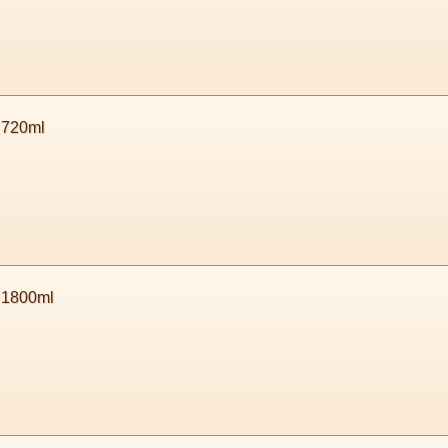
720ml
800ml