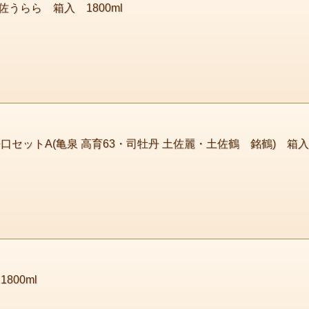
うらら 箱入 1800ml
セットA(亀泉 高育63・司牡丹 土佐麗・土佐鶴 銘鶴) 箱入 7
800ml