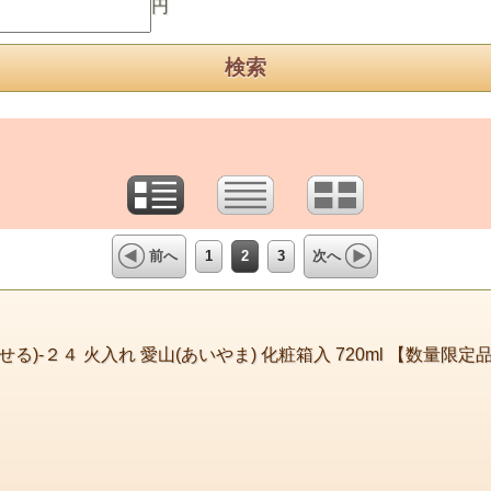
円
1
2
3
前へ
次へ
る)-２４ 火入れ 愛山(あいやま) 化粧箱入 720ml 【数量限定