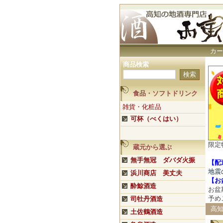
カー
商品検索
食品・ソフトドリンク
雑貨・化粧品
可杯（べくはい）
限定
蔵元から選ぶ
無手無冠 ダバダ火振
【配
地震
浜川商店 美丈夫
【
お
酔鯨酒造
お盆
予め
司牡丹酒造
高知
土佐鶴酒造