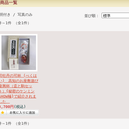
商品一覧
明付き
/ 写真のみ
並び順：
件～1件 （全1件）
司牡丹の可杯 (べくは
い) 高知のお座敷遊び
座興杯（盃と駒セッ
ト）{秘密のケンミン
SHOW極}で紹介されま
した
3,700円
(税込)
件～1件 （全1件）