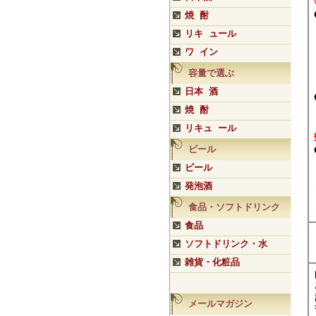
焼 酎
リキ ュール
ワ イン
容量で選ぶ
日本 酒
焼 酎
リキュ ール
ビール
ビール
発泡酒
食品・ソフトドリンク
食品
ソフトドリンク・水
雑貨・化粧品
メールマガジン