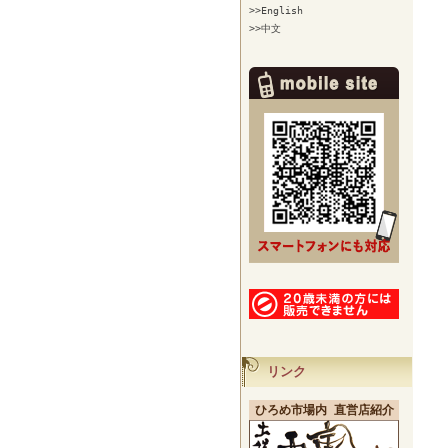
>>English
>>中文
リンク
ひろめ市場内 直営店紹介