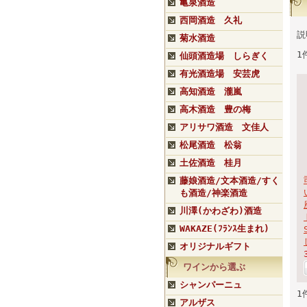
亀泉酒造
西岡酒造 久礼
説
菊水酒造
1
仙頭酒造場 しらぎく
有光酒造場 安芸虎
高知酒造 瀧嵐
高木酒造 豊の梅
アリサワ酒造 文佳人
松尾酒造 松翁
土佐酒造 桂月
藤娘酒造/文本酒造/すく
も酒造/神楽酒造
川澤(かわざわ)酒造
WAKAZE(ﾌﾗﾝｽ生まれ)
オリジナルギフト
ワインから選ぶ
シャンパーニュ
1
アルザス