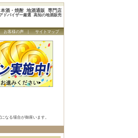
本酒・焼酎 地酒通販 専門店
アドバイザー厳選 高知の地酒販売
｜
お客様の声
｜
サイトマップ
配になる場合が御座います。