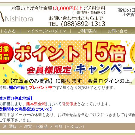
高知の日
土佐酒
トをみる
｜
マイページへログイン
｜
ご利用案内
｜
お問い合せ
特典:
鰹の生節
を
プレゼント中
です
♪
無くなり次第終了となります。
達お届け停止地域】
の影響により、
熊本県全域
において
引受停止
となっております。
盆期間中の商品発送について
】
期間中はメーカーの休業もあり、お取寄せ品を含むご注文につきましては遅
ご了承下さいませ。
 酒 通販
>
雑貨・化粧品
> 可杯（べくはい）