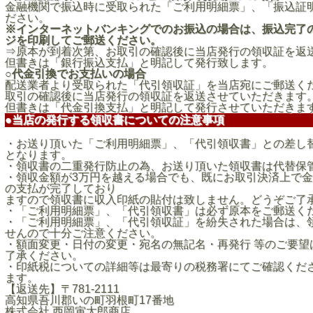
金融機関で振込時に受取られた「ご利用明細票」、「振込証
ださい。
※インターネットバンキングでのお振込の場合は、振込完了
ジを印刷してご郵送ください。
⇒原本が到着次第、お取引の確認後に当店発行の領収証を返
但書きは「銀行振込支払」と明記して発行致します。
○代金引換でお支払いの場合
配送業者より受取られた「代引領収証」を当店宛にご郵送く
取引の確認後に当店発行の領収証を返送させていただきます
但書きは「代金引換支払」と明記して発行させていただきま
●当店の発行する領収書についての注意事項
・お送り頂いた「ご利用明細票」、「代引領収書」との差し
となります。
・領収書の二重発行防止の為、お送り頂いた領収書は代替保
・領収金額が3万円を越える場合でも、既にお取引決済上で
の支払が完了しており
ますので領収書に収入印紙の貼付は致しません。どうぞご了
・「ご利用明細票」、「代引領収書」は必ず原本をご郵送く
・「ご利用明細票」、「代引領収証」を紛失された場合は、
せんので十分ご注意ください。
・額面変更・日付の変更・宛名の無記名・再発行 等のご要望
了承ください。
・印紙税についての詳細等は最寄りの税務署にてご確認くだ
ます。
【返送先】〒781-2111
高知県吾川郡いの町羽根町17番地
株式会社 西岡寅太郎商店