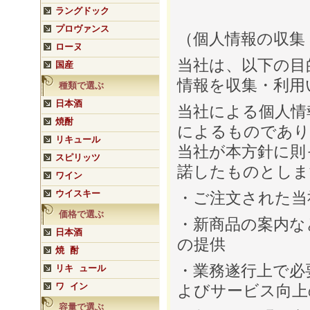
ラングドック
プロヴァンス
（個人情報の収集
ローヌ
当社は、以下の目
国産
情報を収集・利用
種類で選ぶ
日本酒
当社による個人情
焼酎
によるものであり
リキュール
当社が本方針に則
スピリッツ
諾したものとしま
ワイン
ウイスキー
・ご注文された当
価格で選ぶ
・新商品の案内な
日本酒
の提供
焼 酎
・業務遂行上で必
リキ ュール
ワ イン
よびサービス向上
容量で選ぶ