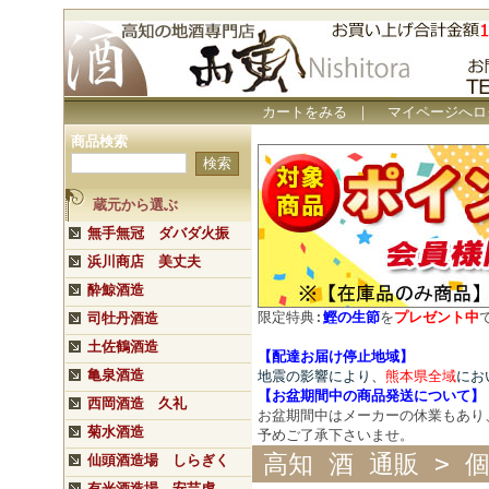
カートをみる
｜
マイページへロ
商品検索
蔵元から選ぶ
無手無冠 ダバダ火振
浜川商店 美丈夫
酔鯨酒造
限定特典:
鰹の生節
を
プレゼント中
司牡丹酒造
土佐鶴酒造
【配達お届け停止地域】
亀泉酒造
地震の影響により、
熊本県全域
にお
【
お盆期間中の商品発送について
】
西岡酒造 久礼
お盆期間中はメーカーの休業もあり
菊水酒造
予めご了承下さいませ。
高知 酒 通販
>
仙頭酒造場 しらぎく
有光酒造場 安芸虎