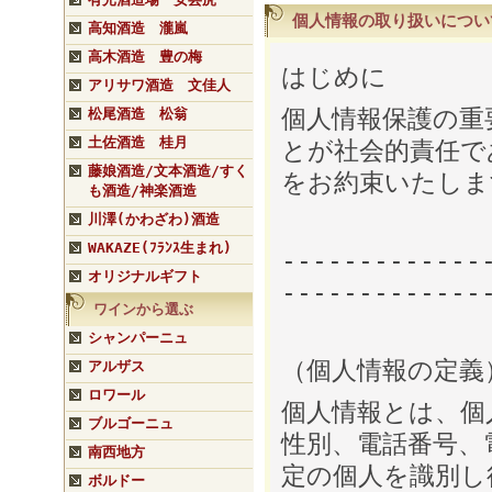
個人情報の取り扱いについ
高知酒造 瀧嵐
高木酒造 豊の梅
はじめに
アリサワ酒造 文佳人
個人情報保護の重
松尾酒造 松翁
土佐酒造 桂月
とが社会的責任で
藤娘酒造/文本酒造/すく
をお約束いたしま
も酒造/神楽酒造
川澤(かわざわ)酒造
WAKAZE(ﾌﾗﾝｽ生まれ)
-------------
オリジナルギフト
-------------
ワインから選ぶ
シャンパーニュ
（個人情報の定義
アルザス
ロワール
個人情報とは、個
ブルゴーニュ
性別、電話番号、
南西地方
定の個人を識別し
ボルドー