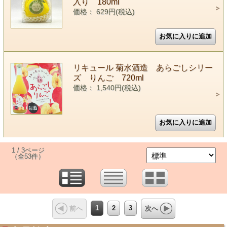
入り 180ml
価格： 629円(税込)
リキュール 菊水酒造 あらごしシリー
ズ りんご 720ml
価格： 1,540円(税込)
1 / 3ページ
（全53件）
1
2
3
前へ
次へ