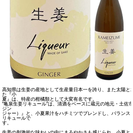
高知県は生姜の産地として生産量日本一を誇り、また太陽と
た『小
夏』は、特産の柑橘類として大変有名です。
“亀泉生姜リキュール”は、清酒をベースに蔵元の地元・土佐
ジン
ジャー）』と、小夏果汁をハチミツでブレンドし、バランス
リキュールで
す。
生姜の刺激的な味わいの中にまろやかさも感じられ、小夏と