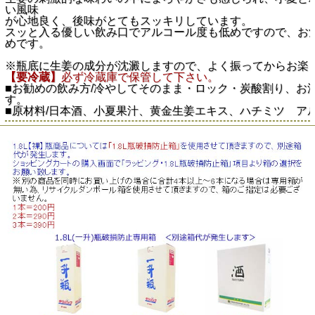
い風味
が心地良く、後味がとてもスッキリしています。
スッと入る優しい飲み口でアルコール度も低めですので、お
めです。
※瓶底に生姜の成分が沈澱しますので、よく振ってからお楽
【要冷蔵】
必ず冷蔵庫で保管して下さい。
■お勧めの飲み方/冷やしてそのまま・ロック・炭酸割り、お
す。
■原材料/日本酒、小夏果汁、黄金生姜エキス、ハチミツ ア