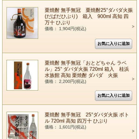
栗焼酎 無手無冠 栗焼酎25°ダバダ火振
(だばだひぶり) 箱入 900ml 高知 四
万十 ひぶり
価格： 1,904円(税込)
栗焼酎 無手無冠「おとどちゃん ラベ
ル」25° ダバダ火振 720ml 箱入 桂浜
水族館 高知 栗焼酎 ダバダ 火振
価格： 2,200円(税込)
栗焼酎 無手無冠 25°ダバダ火振 ボト
ル 720ml 高知 四万十 ひぶり
価格： 1,601円(税込)