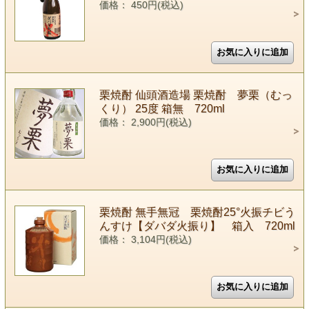
価格： 450円(税込)
栗焼酎 仙頭酒造場 栗焼酎 夢栗（むっ
くり） 25度 箱無 720ml
価格： 2,900円(税込)
栗焼酎 無手無冠 栗焼酎25°火振チビう
んすけ【ダバダ火振り】 箱入 720ml
価格： 3,104円(税込)