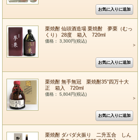
栗焼酎 仙頭酒造場 栗焼酎 夢栗（むっ
くり） 28度 箱入 720ml
価格： 3,300円(税込)
栗焼酎 無手無冠 栗焼酎35°四万十大
正 箱入 720ml
価格： 5,804円(税込)
栗焼酎 ダバダ火振り 二升五合 しん