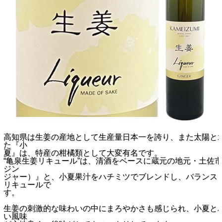
高知県は生姜の産地として生産量日本一を誇り、また太陽と
た『小
夏』は、特産の柑橘類として大変有名です。
“亀泉生姜リキュール”は、清酒をベースに蔵元の地元・土佐
ジン
ジャー）』と、小夏果汁をハチミツでブレンドし、バランス
リキュールで
す。
生姜の刺激的な味わいの中にまろやかさも感じられ、小夏と
い風味