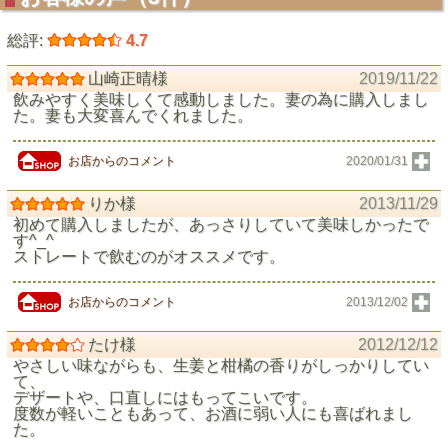
総評:
4.7
山崎正晴様
2019/11/22
飲みやすく美味しくて感動しました。妻の為に購入しまし
た。妻も大変喜んでくれました。
お店からのコメント
2020/01/31
りか様
2013/11/29
初めて購入しましたが、あっさりしていて美味しかったで
す^_^
ストレートで飲むのがオススメです。
お店からのコメント
2013/12/02
たけ様
2012/12/12
やさしい味ながらも、生姜と柑橘の香りがしっかりしてい
て、
デザートや、口直しにはもってこいです。
度数が軽いこともあって、お酒に弱い人にも喜ばれまし
た。