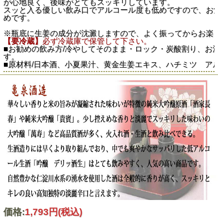
が心地良く、後味がとてもスッキリしています。
スッと入る優しい飲み口でアルコール度も低めですので、お
めです。
※瓶底に生姜の成分が沈澱しますので、よく振ってからお楽
【要冷蔵】
必ず冷蔵庫で保管して下さい。
■お勧めの飲み方/冷やしてそのまま・ロック・炭酸割り、お
す。
■原材料/日本酒、小夏果汁、黄金生姜エキス、ハチミツ ア
価格:
1,793円
(税込)