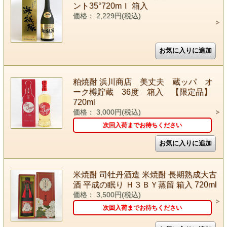
ント35°720mｌ 箱入
価格： 2,229円(税込)
粕焼酎 浜川商店 美丈夫 蔵ッパ オ
ーク樽貯蔵 36度 箱入 【限定品】
720ml
価格： 3,000円(税込)
次回入荷までお待ちください
米焼酎 司牡丹酒造 米焼酎 長期熟成大古
酒 平成の眠り Ｈ３ＢＹ蒸留 箱入 720ml
価格： 3,500円(税込)
次回入荷までお待ちください