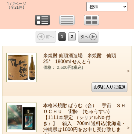
1 / 2ページ
（全21件）
1
2
前へ
次へ
米焼酎 仙頭酒造場 米焼酎 仙頭
25° 1800ml せんとう
価格： 2,500円(税込)
本格米焼酎 ばうむ（合） 宇宙 ＳＨ
ＯＣＨＵ 宙酔 (ちゅうすい)
【1111本限定 （シリアルNo.付
き）】 箱入 700ml 送料込(北海道・
沖縄県は1000円をお申し受け致しま