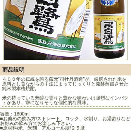
商品説明
４００年の伝統を誇る蔵元“司牡丹酒造”が、厳選された米を
原料とし昔ながらの手法によってじっくりと発酵蒸留させた
純米製本格焼酎。
米の持っている芳醇な香りと豊かな味わいは強烈なインパク
トがあり、癖になりそうな個性的な風味。
容量：1800ml
■お薦めの飲み方/ストレート、ロック、水割り、お湯割りなど
お好みの飲み方でお楽しみ下さい。
■原材料/米、米麹 アルコール度/２５度