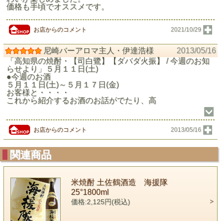
価格も手頃でオススメです。
お店からのコメント
2021/10/29
尼崎バーアロマ主人・伊達浩様
2013/05/16
「高知県の焼酎・【司白鷺】【ダバダ火振】 / 今週のお知
らせより」５月１１日(土)
●今週のお酒
５月１１日(土)～５月１７日(金)
お客様と・・・・
これから紹介するお酒のお話がでたり、高
お店からのコメント
2013/05/16
関連商品
米焼酎 土佐鶴酒造 海援隊
25°1800ml
価格:2,125円(税込)