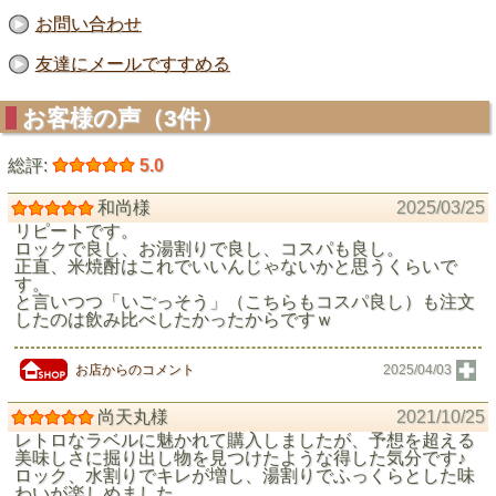
お問い合わせ
友達にメールですすめる
お客様の声（3件）
総評:
5.0
和尚様
2025/03/25
リピートです。
ロックで良し、お湯割りで良し、コスパも良し。
正直、米焼酎はこれでいいんじゃないかと思うくらいで
す。
と言いつつ「いごっそう」（こちらもコスパ良し）も注文
したのは飲み比べしたかったからですｗ
お店からのコメント
2025/04/03
尚天丸様
2021/10/25
レトロなラベルに魅かれて購入しましたが、予想を超える
美味しさに掘り出し物を見つけたような得した気分です♪
ロック、水割りでキレが増し、湯割りでふっくらとした味
わいが楽しめました。