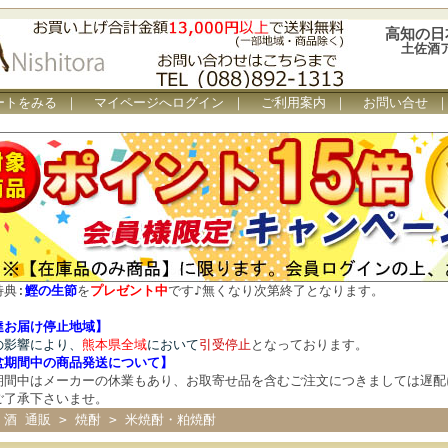
高知の日
土佐酒
ートをみる
｜
マイページへログイン
｜
ご利用案内
｜
お問い合せ
特典:
鰹の生節
を
プレゼント中
です
♪
無くなり次第終了となります。
達お届け停止地域】
の影響により、
熊本県全域
において
引受停止
となっております。
盆期間中の商品発送について
】
期間中はメーカーの休業もあり、お取寄せ品を含むご注文につきましては遅配
ご了承下さいませ。
 酒 通販
>
焼酎
>
米焼酎・粕焼酎