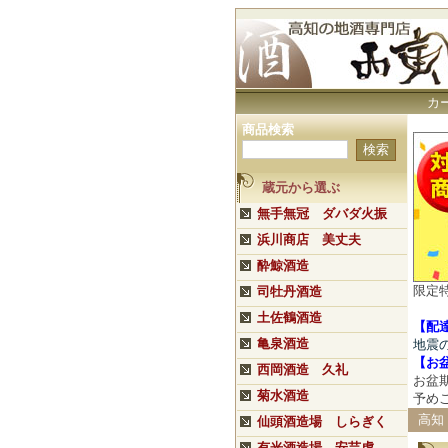
カ
商品検索
蔵元から選ぶ
無手無冠 ダバダ火振
浜川商店 美丈夫
酔鯨酒造
限定
司牡丹酒造
土佐鶴酒造
【配
亀泉酒造
地震
【
お
西岡酒造 久礼
お盆
菊水酒造
予め
高知
仙頭酒造場 しらぎく
有光酒造場 安芸虎