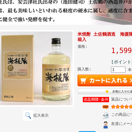
米焼酎 土佐鶴酒造 海援隊
箱入
価格:
1,5
[ポイント
購入数:
本
返品につい
この商品に
拡大表示
友達にメー