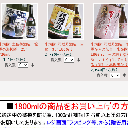
米焼酎 土佐鶴酒造 龍
米焼酎 司牡丹酒造 白
米焼酎 司牡丹酒造 
馬の海援隊 25°
鷺 35°1800ml
馬からの伝言 米焼
720ml
2,780円(税込)
1800ml【何の志もな
1,141円(税込)
所にぐずぐずして日を
購入数
本
るは実に大馬鹿者なり
購入数
本
2,640円(税込)
購入数
本