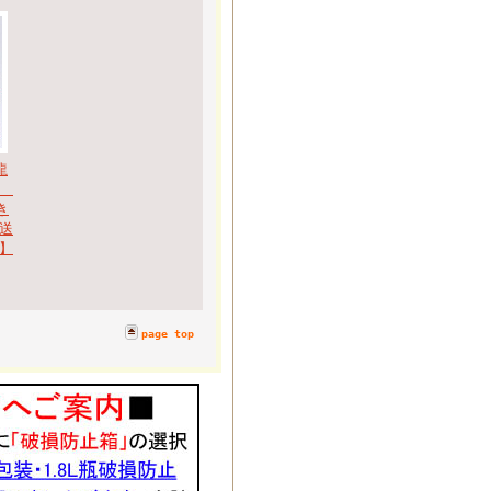
龍
酎
き
送
】
page top