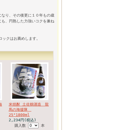
になり、その後更に１０年もの歳
にも、円熟した力強いコクを兼ね
ロックはお薦めします。
海
米焼酎 土佐鶴酒造 龍
馬の海援隊
25°1800ml
2,234円(税込)
購入数
本