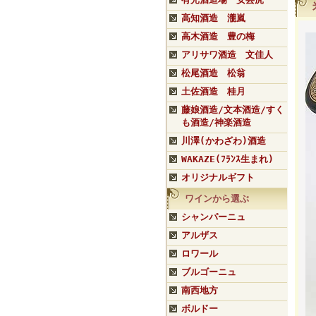
高知酒造 瀧嵐
高木酒造 豊の梅
アリサワ酒造 文佳人
松尾酒造 松翁
土佐酒造 桂月
藤娘酒造/文本酒造/すく
も酒造/神楽酒造
川澤(かわざわ)酒造
WAKAZE(ﾌﾗﾝｽ生まれ)
オリジナルギフト
ワインから選ぶ
シャンパーニュ
アルザス
ロワール
ブルゴーニュ
南西地方
ボルドー