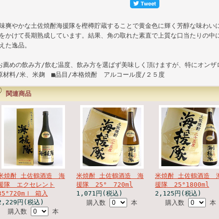
味爽やかな土佐焼酎海援隊を樫樽貯蔵することで黄金色に輝く芳醇な味わい
をかけて長期熟成しています。結果、角の取れた素直で上質な口当たりの中
えた逸品。
お薦めの飲み方/飲む温度、飲み方を選ばず美味しく頂けますが、特にオンザ
原材料/米、米麹 ■品目/本格焼酎 アルコール度/２５度
関連商品
米焼酎 土佐鶴酒造 海
米焼酎 土佐鶴酒造 海
米焼酎 土佐鶴酒造 
援隊 エクセレント
援隊 25° 720ml
援隊 25°1800ml
35°720mｌ 箱入
1,071円(税込)
2,125円(税込)
2,229円(税込)
購入数
本
購入数
本
購入数
本