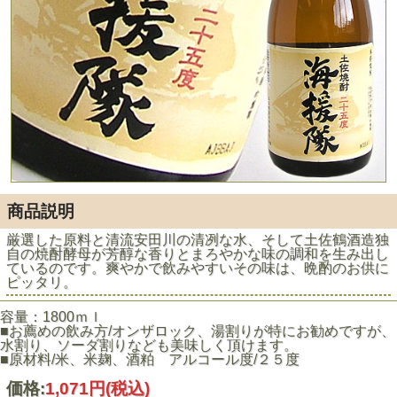
商品説明
厳選した原料と清流安田川の清冽な水、そして土佐鶴酒造独
自の焼酎酵母が芳醇な香りとまろやかな味の調和を生み出し
ているのです。爽やかで飲みやすいその味は、晩酌のお供に
ピッタリ。
容量：1800ｍｌ
■お薦めの飲み方/オンザロック、湯割りが特にお勧めですが、
水割り、ソーダ割りなども美味しく頂けます。
■原材料/米、米麹、酒粕 アルコール度/２５度
価格:
1,071円
(税込)