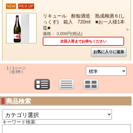
NEW
PICK UP
リキュール 酔鯨酒造 熟成梅酒６(し
っくす) 箱入 720ml ■お一人様1本
迄■
価格： 3,000円(税込)
次回入荷までお待ちください
1 / 1ページ
（全3件）
商品検索
キーワード検索