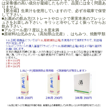
は栄養価の高い成分が凝縮したもので、品質には全く問題あ
りません。
【要冷蔵】生果汁を使用していますので、必ず冷蔵庫で保管
して下さい。
■お薦めの飲み方/ストレートやロックで果実本来のフレッシ
ュさをお楽しみ下さい。キリッと冷やしてよく振ってからお
飲み下さい。
■アルコール度/７度以上８度未満
■原材料/山北みかん（高知県山北産）、はちみつ、焼酎甲類