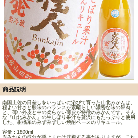
商品説明
南国土佐の日差しをいっぱいに浴びて育った山北みかんは、
程よい甘さと酸味のバランスが素晴らしい濃密な味の果肉
と、薄い外皮と中の柔らかい薄皮が特徴のみかんです。そん
な『山北みかん』の生しぼり果汁を贅沢にもたっぷりと使用
した、柑橘系のみずみずしい焼酎ベースのリキュール。
容量：1800ml
※みかんの成分が浮上または沈殿する事がありますが、これ