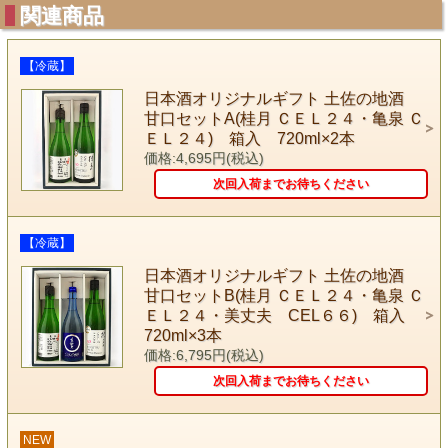
関連商品
【冷蔵】
日本酒オリジナルギフト 土佐の地酒
甘口セットA(桂月 ＣＥＬ２４・亀泉 Ｃ
ＥＬ２４) 箱入 720ml×2本
価格:4,695円(税込)
次回入荷までお待ちください
【冷蔵】
日本酒オリジナルギフト 土佐の地酒
甘口セットB(桂月 ＣＥＬ２４・亀泉 Ｃ
ＥＬ２４・美丈夫 CEL６６) 箱入
720ml×3本
価格:6,795円(税込)
次回入荷までお待ちください
NEW