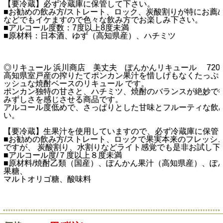
【要冷蔵】必ず冷蔵庫に保管して下さい。
■お勧めの飲み方/ストレート、ロック、炭酸割りが特にお薦
などでもイケますので色々な飲み方でお楽しみ下さい。
■アルコール度数：7度以上8度未満
■原材料：日本酒、ゆず（高知県産）、ハチミツ
◎リキュール 浜川商店 美丈夫 ぽんかんリキュール 720m
高知県室戸産の搾りたてポンカン果汁を惜しげもなくたっぷ
ッシュな焼酎ベースのリキュール です。
ポンカン独特の甘さと、ハチミツ、焼酎のバランスが絶妙で
みずしさを感じさせる商品です。
アルコール度低めで、さっぱりとした甘味とフルーティな飲
い。
【要冷蔵】生果汁を使用していますので、必ず冷蔵庫に保管
■お勧めの飲み方/ストレート、ロックで果実本来のフレッシ
ですが、 炭酸割り、水割りなどライト感覚でも是非お試し下
■アルコール度/７度以上８度未満
■原材料/焼酎乙類（国産）、ぽんかん果汁（高知県産）、ぽ
果糖、
マルトオリゴ糖、酸味料