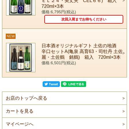
ＥＬ２４・美丈夫 CEL６６) 箱入
720ml×3本
価格:6,795円(税込)
次回入荷までお待ちください
NEW
日本酒オリジナルギフト 土佐の地酒
辛口セットA(亀泉 高育63・司牡丹 土佐
麗・土佐鶴 銘鶴) 箱入 720ml×3本
価格:6,501円(税込)
お店のトップへ戻る
カートを見る
マイページへ