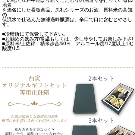
この地で江戸中期より続くこだわりの酒造りを行っている伝
地名
を酒名にした看板商品、久礼シリーズのお酒。原料米の高知
の
伏流水で仕込んだ無濾過吟醸酒は、辛口で口に含むとやさし
す。
■冷暗所にて保管して下さい。
■お勧めの飲み方/常温もしくは、少し冷やしてお楽しみ下さ
■原料米/土佐錦 精米歩合/60％ アルコール度/17度以上
酸度/1.5