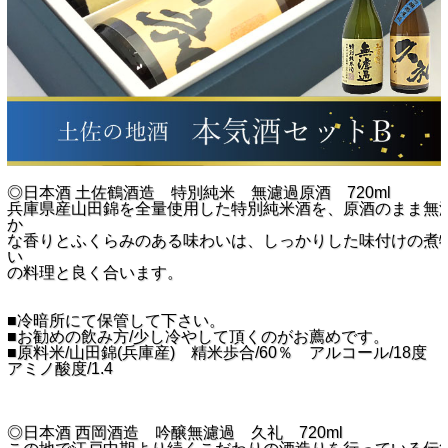
◎日本酒 土佐鶴酒造 特別純米 無濾過原酒 720ml
兵庫県産山田錦を全量使用した特別純米酒を、原酒のまま無
か
な香りとふくらみのある味わいは、しっかりした味付けの煮
い
の料理と良く合います。
■冷暗所にて保管して下さい。
■お勧めの飲み方/少し冷やして頂くのがお薦めです。
■原料米/山田錦(兵庫産) 精米歩合/60％ アルコール/18度 
アミノ酸度/1.4
◎日本酒 西岡酒造 吟醸無濾過 久礼 720ml