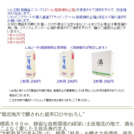
“嶺北地方で醸された超辛口ひやおろし”
標高５００ｍ、静寂な自然環境の緑深い土佐嶺北の地で、酒を
こよなく愛した土佐出身の文人
“大町桂月”の名を頂いた、銘酒『桂月』を醸す土佐酒造。超辛