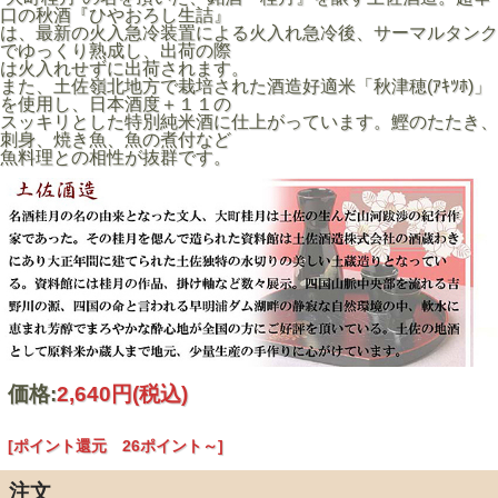
口の秋酒『ひやおろし生詰』
は、最新の火入急冷装置による火入れ急冷後、サーマルタンク
でゆっくり熟成し、出荷の際
は火入れせずに出荷されます。
また、土佐嶺北地方で栽培された酒造好適米「秋津穂(ｱｷﾂﾎ)」
を使用し、日本酒度＋１１の
スッキリとした特別純米酒に仕上がっています。鰹のたたき、
刺身、焼き魚、魚の煮付など
魚料理との相性が抜群です。
価格:
2,640円
(税込)
[ポイント還元 26ポイント～]
注文