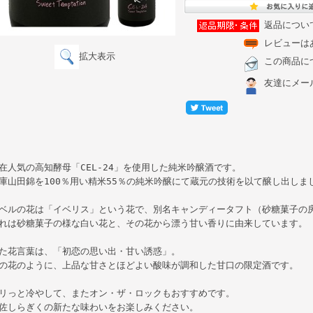
返品につい
レビューは
拡大表示
この商品に
友達にメー
在人気の高知酵母「CEL-24」を使用した純米吟醸酒です。
庫山田錦を100％用い精米55％の純米吟醸にて蔵元の技術を以て醸し出しま
ベルの花は「イベリス」という花で、別名キャンディータフト（砂糖菓子の
れは砂糖菓子の様な白い花と、その花から漂う甘い香りに由来しています。
た花言葉は、「初恋の思い出・甘い誘惑」。
の花のように、上品な甘さとほどよい酸味が調和した甘口の限定酒です。
リっと冷やして、またオン・ザ・ロックもおすすめです。
佐しらぎくの新たな味わいをお楽しみください。