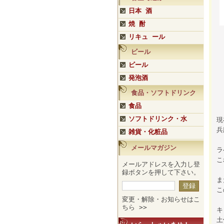
日本 酒
焼 酎
リキュ ール
ビール
ビール
発泡酒
食品・ソフトドリンク
食品
ソフトドリンク・水
現
兵
雑貨・化粧品
メールマガジン
ラ
こ
メールアドレスを入力し登
録ボタンを押して下さい。
ま
こ
変更・解除・お知らせはこ
ちら >>
キ
土