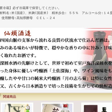
要冷蔵】必ず冷蔵庫で保管してください。
材料名:米(国産)、米麹(国産米) 精米歩合: ５５％ アルコール分:１４
用酵母:高知県酵母 ＣＥＬ－２４
関連商品