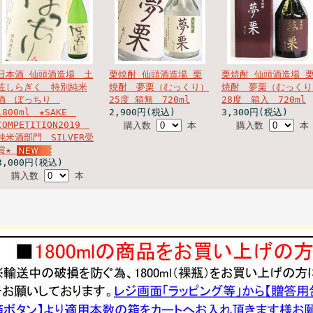
日本酒 仙頭酒造場 土
栗焼酎 仙頭酒造場 栗
栗焼酎 仙頭酒造場 
佐しらぎく 特別純米
焼酎 夢栗（むっくり）
焼酎 夢栗（むっくり
酒 ぼっちり
25度 箱無 720ml
28度 箱入 720ml
1800ml ★SAKE
2,900円(税込)
3,300円(税込)
COMPETITION2019
購入数
本
購入数
本
純米酒部門 SILVER受
賞★
3,000円(税込)
購入数
本