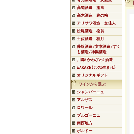
高知酒造 瀧嵐
高木酒造 豊の梅
アリサワ酒造 文佳人
松尾酒造 松翁
土佐酒造 桂月
藤娘酒造/文本酒造/すく
も酒造/神楽酒造
川澤(かわざわ)酒造
WAKAZE(ﾌﾗﾝｽ生まれ)
オリジナルギフト
ワインから選ぶ
シャンパーニュ
アルザス
ロワール
ブルゴーニュ
南西地方
ボルドー