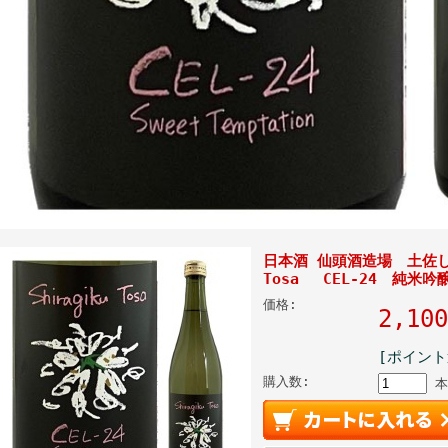
日本酒 仙頭酒造場 土佐しら
Tosa CEL-24 純米吟醸
価格:
2,1
[ポイント
購入数:
本