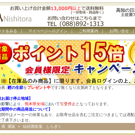
高知の日
土佐酒
ートをみる
｜
マイページへログイン
｜
ご利用案内
｜
お問い合せ
特典:
鰹の生節
を
プレゼント中
です
♪
無くなり次第終了となります。
達お届け停止地域】
の影響により、
熊本県全域
において
引受停止
となっております。
盆期間中の商品発送について
】
期間中はメーカーの休業もあり、お取寄せ品を含むご注文につきましては遅配
ご了承下さいませ。
 酒 通販
>
仙頭酒造場 しらぎく