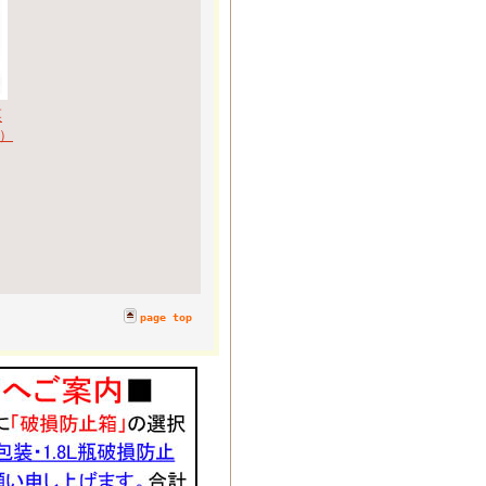
栗
）
page top