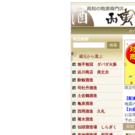
カ
商品検索
蔵元から選ぶ
無手無冠 ダバダ火振
浜川商店 美丈夫
酔鯨酒造
限定
司牡丹酒造
土佐鶴酒造
【配
亀泉酒造
地震
【
お
西岡酒造 久礼
お盆
菊水酒造
予め
高知
仙頭酒造場 しらぎく
有光酒造場 安芸虎