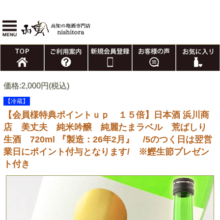
価格:2,000円(税込)
【冷蔵】
【会員様特典ポイントｕｐ １５倍】日本酒 浜川商
店 美丈夫 純米吟醸 純麗たまラベル 荒ばしり
生酒 720ml 『製造：26年2月』 /5のつく日は翌営
業日にポイント付与となります/ ※鰹生節プレゼン
ト付き