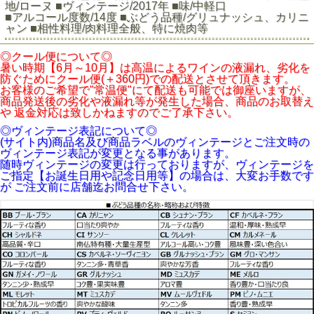
地/ローヌ ■ヴィンテージ/2017年 ■味/中軽口
■アルコール度数/14度 ■ぶどう品種/グリュナッシュ、カリニ
ャン ■相性料理/肉料理全般、特に焼肉等
◎クール便について◎
暑い時期【6月～10月】は高温によるワインの液漏れ、劣化を
防ぐためにクール便(＋360円)での配送とさせて頂きます。
お客様のご希望で"常温便"にて配送も可能では御座いますが、
商品発送後の劣化や液漏れ等が発生した場合、商品のお取替え
や 返金対応は致しかねますのでご了承下さい。
◎ヴィンテージ表記について◎
(サイト内)商品名及び商品ラベルのヴィンテージとご注文時の
ヴィンテージ表記が変更となる事があります。
随時ヴィンテージの変更は行っておりますが、ヴィンテージを
ご指定【お誕生日用や記念日用等】の場合は、大変お手数です
が ご注文前に店舗迄お問合せ下さい。