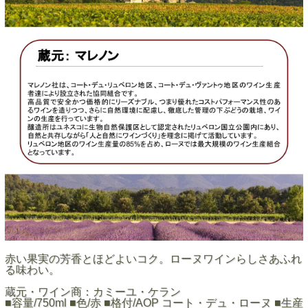
赤い果実の芳香とほどよいコク。ローヌワインらしさあふれ
る味わい。
蔵元・ワイン商：カミーユ・ケラン
■容量/750ml ■色/赤 ■格付/AOP コート・デュ・ローヌ ■生産