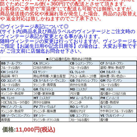
防ぐためにクール便(＋360円)での配送とさせて頂きます。
お客様のご希望で"常温便"にて配送も可能では御座いますが、
商品発送後の劣化や液漏れ等が発生した場合、商品のお取替え
や 返金対応は致しかねますのでご了承下さい。
◎ヴィンテージ表記について◎
(サイト内)商品名及び商品ラベルのヴィンテージとご注文時の
ヴィンテージ表記が変更となる事があります。
随時ヴィンテージの変更は行っておりますが、ヴィンテージを
ご指定【お誕生日用や記念日用等】の場合は、大変お手数です
が ご注文前に店舗迄お問合せ下さい。
価格:
11,000円
(税込)