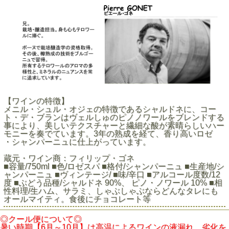
【ワインの特徴】
メニル・シュル・オジェの特徴であるシャルドネに、コー
ト・デ・ブランはヴェルしゅのピノノワールをブレンドする
事により、美しいテクスチャーと繊細な酸が素晴らしいハー
モニーを奏でています。3年の熟成を経て、香り高いロゼ
・シャンパーニュに仕上がっています。
蔵元・ワイン商：フィリップ・ゴネ
■容量/750ml ■色/ロゼスパ ■格付/シャンパーニュ ■生産地/シ
ャンパーニュ ■ヴィンテージ/ ■味/辛口 ■アルコール度数/12
度 ■ぶどう品種/シャルドネ 90%、 ピノ・ノワール 10% ■相
性料理/生ハム、サラミ、しゃぶしゃぶならどんなタレにも
オールマイティ。食後にチョコレート等
◎クール便について◎
暑い時期【6月～10月】は高温によるワインの液漏れ、劣化を