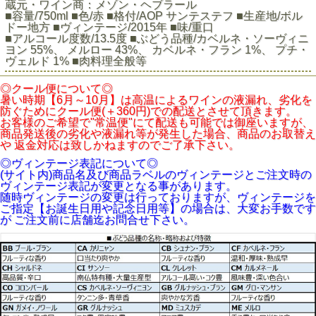
蔵元・ワイン商：メゾン・ヘブラール
■容量/750ml ■色/赤 ■格付/AOP サンテステフ ■生産地/ボル
ドー地方 ■ヴィンテージ/2015年 ■味/重口
■アルコール度数/13.5度 ■ぶどう品種/カベルネ・ソーヴィニ
ヨン 55%、 メルロー 43%、 カベルネ・フラン 1%、 プチ・
ヴェルド 1% ■肉料理全般等
◎クール便について◎
暑い時期【6月～10月】は高温によるワインの液漏れ、劣化を
防ぐためにクール便(＋360円)での配送とさせて頂きます。
お客様のご希望で"常温便"にて配送も可能では御座いますが、
商品発送後の劣化や液漏れ等が発生した場合、商品のお取替え
や 返金対応は致しかねますのでご了承下さい。
◎ヴィンテージ表記について◎
(サイト内)商品名及び商品ラベルのヴィンテージとご注文時の
ヴィンテージ表記が変更となる事があります。
随時ヴィンテージの変更は行っておりますが、ヴィンテージを
ご指定【お誕生日用や記念日用等】の場合は、大変お手数です
が ご注文前に店舗迄お問合せ下さい。