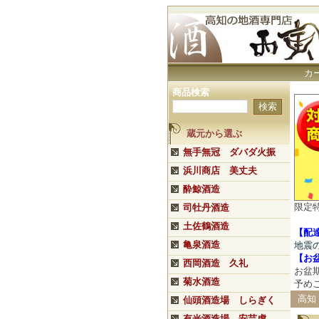
カ
商品検索
蔵元から選ぶ
無手無冠 ダバダ火振
浜川商店 美丈夫
酔鯨酒造
限定
司牡丹酒造
土佐鶴酒造
【配
亀泉酒造
地震
【
お
西岡酒造 久礼
お盆
菊水酒造
予め
高知
仙頭酒造場 しらぎく
有光酒造場 安芸虎