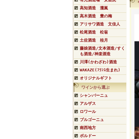
高知酒造 瀧嵐
高木酒造 豊の梅
アリサワ酒造 文佳人
松尾酒造 松翁
土佐酒造 桂月
藤娘酒造/文本酒造/すく
も酒造/神楽酒造
川澤(かわざわ)酒造
WAKAZE(ﾌﾗﾝｽ生まれ)
オリジナルギフト
ワインから選ぶ
シャンパーニュ
アルザス
ロワール
ブルゴーニュ
南西地方
ボルドー