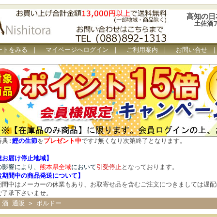
高知の日
土佐酒
ートをみる
｜
マイページへログイン
｜
ご利用案内
｜
お問い合せ
特典:
鰹の生節
を
プレゼント中
です
♪
無くなり次第終了となります。
達お届け停止地域】
の影響により、
熊本県全域
において
引受停止
となっております。
盆期間中の商品発送について
】
期間中はメーカーの休業もあり、お取寄せ品を含むご注文につきましては遅配
ご了承下さいませ。
 酒 通販
>
ボルドー