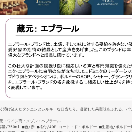
く溶け込んだタンニンとシルキーな口当たり。凝縮した果実味あふれる、パ
元・ワイン商：メゾン・ヘブラール
容量/750ml ■色/赤 ■格付/AOP コート・ド・ボルドー ■生産地/ボルドー