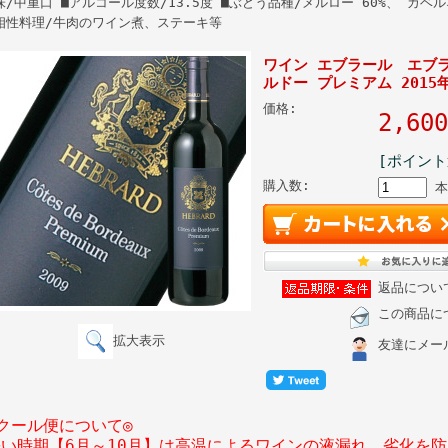
味/中重口 ■アルコール度数/13.5度 ■ぶどう品種/メルロー 60%、 カベ
相性料理/牛肉のワイン煮、ステーキ等
ワイン エブラール エブ
ルドー プレミアム 2015年 
価格:
2,6
[ポイント
購入数:
本
返品につい
この商品に
拡大表示
友達にメー
クール便について◎
暑い時期【6月～10月】は高温によるワインの液漏れ、劣化を防