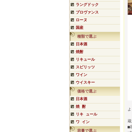
ラングドック
プロヴァンス
ローヌ
国産
種類で選ぶ
日本酒
焼酎
リキュール
スピリッツ
ワイン
ウイスキー
価格で選ぶ
日本酒
焼 酎
よ
リキ ュール
蔵
ワ イン
■
容量で選ぶ