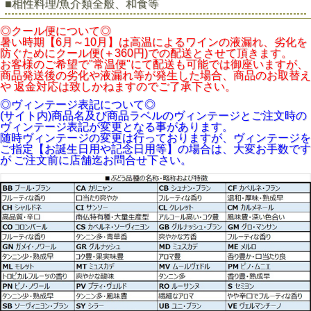
■相性料理/魚介類全般、和食等
◎クール便について◎
暑い時期【6月～10月】は高温によるワインの液漏れ、劣化を
防ぐためにクール便(＋360円)での配送とさせて頂きます。
お客様のご希望で"常温便"にて配送も可能では御座いますが、
商品発送後の劣化や液漏れ等が発生した場合、商品のお取替え
や 返金対応は致しかねますのでご了承下さい。
◎ヴィンテージ表記について◎
(サイト内)商品名及び商品ラベルのヴィンテージとご注文時の
ヴィンテージ表記が変更となる事があります。
随時ヴィンテージの変更は行っておりますが、ヴィンテージを
ご指定【お誕生日用や記念日用等】の場合は、大変お手数です
が ご注文前に店舗迄お問合せ下さい。