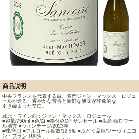
商品説明
中央フランスを代表する白、名門ジャン・マックス・ロジェ
ールが造る、爽やかな芳香と新鮮な酸味が印象的な
引き締まった辛口。
蔵元・ワイン商：ジャン・マックス・ロジェール
■容量/750ml ■色/白 ■格付/AOP サンセール ■生産地/ロワー
ル地方 ■ヴィンテージ/2023年
■味/辛口 ■アルコール度数/12.5度 ■ぶどう品種/ソーヴィニヨ
ン・ブラン 100%