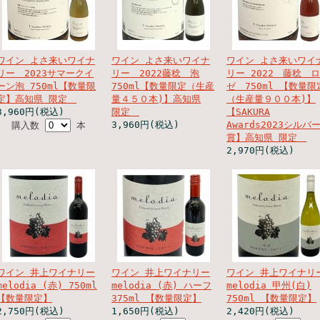
ワイン よさ来いワイナ
ワイン よさ来いワイナ
ワイン よさ来いワイ
リー 2023サマークイ
リー 2022藤稔 泡
リー 2022 藤稔 ロ
ーン泡 750ml【数量限
750ml【数量限定（生産
ゼ 750ml 【数量限
定】高知県 限定
量４５０本)】高知県
（生産量９００本)】
3,960円(税込)
限定
【SAKURA
3,960円(税込)
Awards2023シルバ
購入数
本
賞】高知県 限定
2,970円(税込)
ワイン 井上ワイナリー
ワイン 井上ワイナリー
ワイン 井上ワイナリ
melodia (赤) 750ml
melodia (赤) ハーフ
melodia 甲州(白)
【数量限定】
375ml 【数量限定】
750ml 【数量限定】
2,750円(税込)
1,650円(税込)
2,420円(税込)