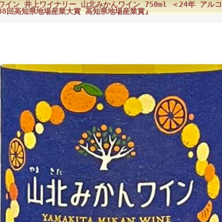
ワイン 井上ワイナリー 山北みかんワイン 750ml ＜24年 アル
38回高知県地場産業大賞 高知県地場産業賞』