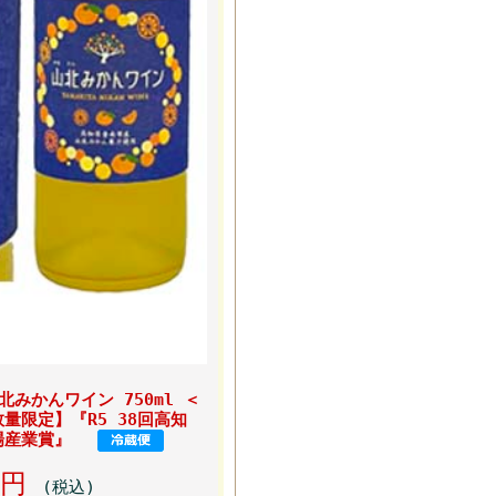
みかんワイン 750ml ＜
数量限定】『R5 38回高知
地場産業賞』
80円
(税込)