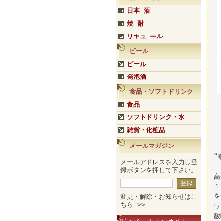
日本 酒
焼 酎
リキュ ール
ビール
ビール
発泡酒
食品・ソフトドリンク
食品
ソフトドリンク・水
雑貨・化粧品
メールマガジン
“
メールアドレスを入力し登
録ボタンを押して下さい。
高
１
を
変更・解除・お知らせはこ
ちら >>
ワ
酸