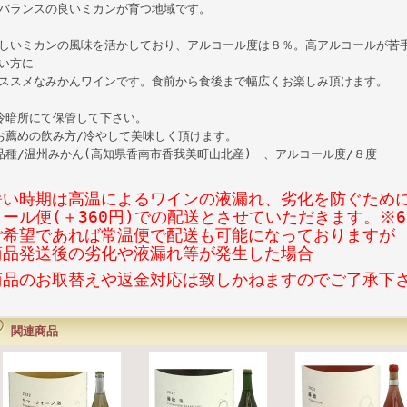
バランスの良いミカンが育つ地域です。
しいミカンの風味を活かしており、アルコール度は８％。高アルコールが苦
い方に
ススメなみかんワインです。食前から食後まで幅広くお楽しみ頂けます。
冷暗所にて保管して下さい。
お薦めの飲み方/冷やして美味しく頂けます。
品種/温州みかん(高知県香南市香我美町山北産) 、アルコール度/８度
暑い時期は高温によるワインの液漏れ、劣化を防ぐため
クール便(＋360円)での配送とさせていただきます。※6
ご希望であれば常温便で配送も可能になっておりますが
商品発送後の劣化や液漏れ等が発生した場合
商品のお取替えや返金対応は致しかねますのでご了承下
関連商品