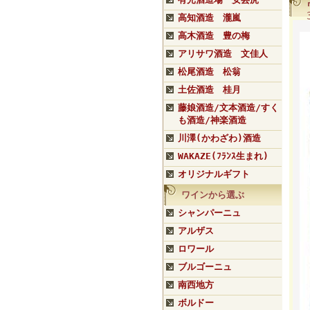
高知酒造 瀧嵐
高木酒造 豊の梅
アリサワ酒造 文佳人
松尾酒造 松翁
土佐酒造 桂月
藤娘酒造/文本酒造/すく
も酒造/神楽酒造
川澤(かわざわ)酒造
WAKAZE(ﾌﾗﾝｽ生まれ)
オリジナルギフト
ワインから選ぶ
シャンパーニュ
アルザス
ロワール
ブルゴーニュ
南西地方
ボルドー