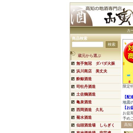
カ
商品検索
蔵元から選ぶ
無手無冠 ダバダ火振
浜川商店 美丈夫
酔鯨酒造
限定
司牡丹酒造
土佐鶴酒造
【配
亀泉酒造
地震
【
お
西岡酒造 久礼
お盆
菊水酒造
予め
高知
仙頭酒造場 しらぎく
有光酒造場 安芸虎