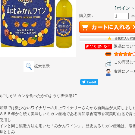
[ポイント
購入数:
本
返品につい
この商品に
拡大表示
友達にメー
喉ごしがミカンを食べたかのような爽快感♪”
知県では数少ないワイナリーの井上ワイナリーさんから新商品が入荷しまし
８５５年から続く美味しいミカン産地である高知県香南市香我美町山北で育
使用し、
インと同じ醸造方法を用いた「みかんワイン」。歴史あるミカン産地は、陽
味と甘み