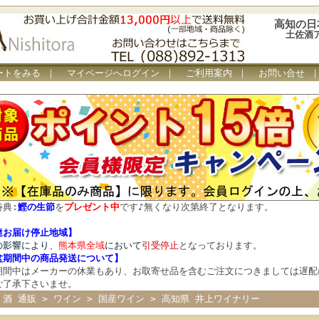
高知の日
土佐酒
ートをみる
｜
マイページへログイン
｜
ご利用案内
｜
お問い合せ
特典:
鰹の生節
を
プレゼント中
です
♪
無くなり次第終了となります。
達お届け停止地域】
の影響により、
熊本県全域
において
引受停止
となっております。
盆期間中の商品発送について
】
期間中はメーカーの休業もあり、お取寄せ品を含むご注文につきましては遅配
ご了承下さいませ。
 酒 通販
>
ワイン
>
国産ワイン
>
高知県 井上ワイナリー