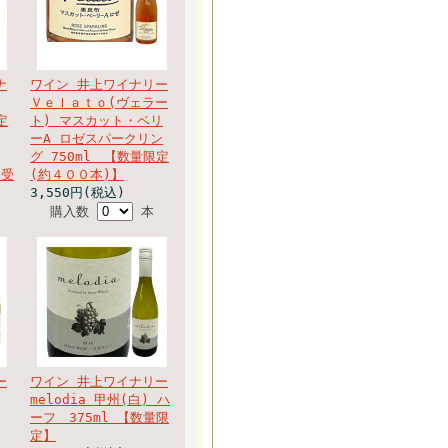
ナ
ワイン 井上ワイナリー
Ｖｅｌａｔｏ(ヴェラー
定
ト) マスカット・ベリ
ーA ロゼスパークリン
グ 750ml 【数量限定
ー受
(約４００本)】
3,550円(税込)
購入数
本
ー
ワイン 井上ワイナリー
melodia 甲州(白) ハ
ーフ 375ml 【数量限
定】