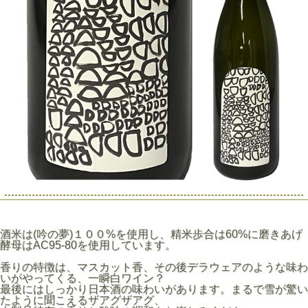
酒米は(吟の夢)１００%を使用し、精米歩合は60%に磨きあげ
酵母はAC95-80を使用しています。
香りの特徴は、マスカット香、その後デラウェアのような味わ
いがやってくる、一瞬白ワイン？
最後にはしっかり日本酒の味わいがあります。まるで雪が驚い
たように聞こえるザアグザアグ、