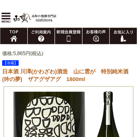
価格:5,865円(税込)
【冷蔵】
日本酒 川澤(かわざわ)酒造 山に雲が 特別純米酒
(吟の夢) ザアグザアグ 1800ml