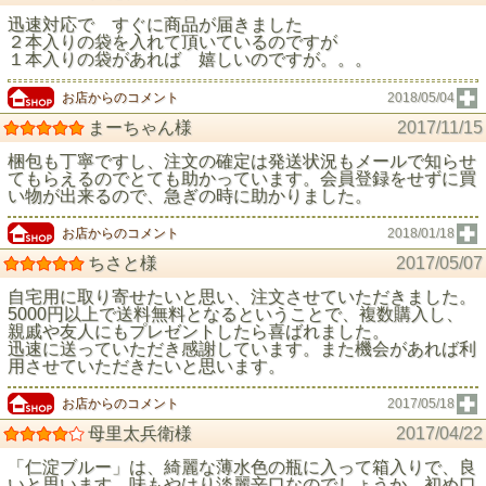
迅速対応で すぐに商品が届きました
２本入りの袋を入れて頂いているのですが
１本入りの袋があれば 嬉しいのですが。。。
お店からのコメント
2018/05/04
まーちゃん様
2017/11/15
梱包も丁寧ですし、注文の確定は発送状況もメールで知らせ
てもらえるのでとても助かっています。会員登録をせずに買
い物が出来るので、急ぎの時に助かりました。
お店からのコメント
2018/01/18
ちさと様
2017/05/07
自宅用に取り寄せたいと思い、注文させていただきました。
5000円以上で送料無料となるということで、複数購入し、
親戚や友人にもプレゼントしたら喜ばれました。
迅速に送っていただき感謝しています。また機会があれば利
用させていただきたいと思います。
お店からのコメント
2017/05/18
母里太兵衛様
2017/04/22
「仁淀ブルー」は、綺麗な薄水色の瓶に入って箱入りで、良
いと思います。味もやはり淡麗辛口なのでしょうか、初め口