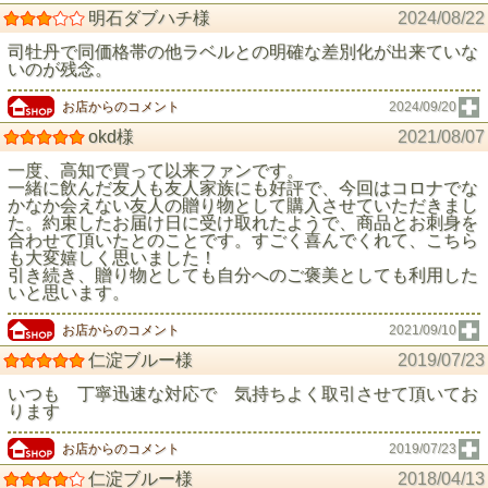
明石ダブハチ様
2024/08/22
司牡丹で同価格帯の他ラベルとの明確な差別化が出来ていな
いのが残念。
お店からのコメント
2024/09/20
okd様
2021/08/07
一度、高知で買って以来ファンです。
一緒に飲んだ友人も友人家族にも好評で、今回はコロナでな
かなか会えない友人の贈り物として購入させていただきまし
た。約束したお届け日に受け取れたようで、商品とお刺身を
合わせて頂いたとのことです。すごく喜んでくれて、こちら
も大変嬉しく思いました！
引き続き、贈り物としても自分へのご褒美としても利用した
いと思います。
お店からのコメント
2021/09/10
仁淀ブルー様
2019/07/23
いつも 丁寧迅速な対応で 気持ちよく取引させて頂いてお
ります
お店からのコメント
2019/07/23
仁淀ブルー様
2018/04/13