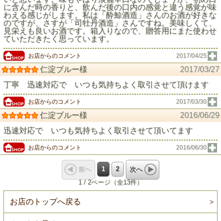
に含んだ時の香りと、飲んだ後の口内の感覚と違う感覚が味
わえる感じがします。私は「酔鯨酒造」さんのお酒が好きな
のですが、さすが「司牡丹酒造」さんですね。美味しくて、
見栄えも良いお酒です。箱入りなので、贈答用にまた使わせ
ていただきたく思っています。
お店からのコメント
2017/04/25
仁淀ブルー様
2017/03/27
丁寧 迅速対応で いつも気持ちよく取引させて頂けます
お店からのコメント
2017/03/30
仁淀ブルー様
2016/06/29
迅速対応で いつも気持ちよく取引させて頂いてます
お店からのコメント
2016/06/30
1
2
前へ
次へ
1 / 2ページ（全13件）
お店のトップへ戻る