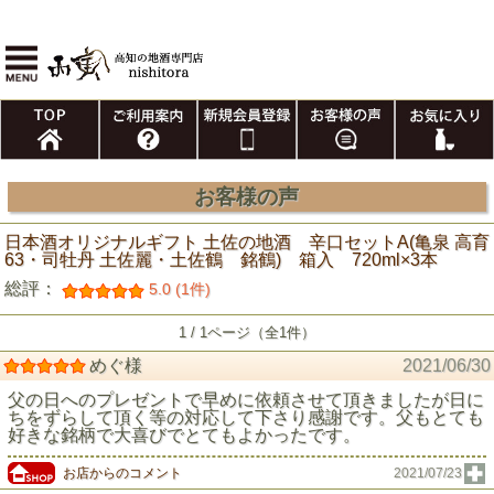
お客様の声
日本酒オリジナルギフト 土佐の地酒 辛口セットA(亀泉 高育
63・司牡丹 土佐麗・土佐鶴 銘鶴) 箱入 720ml×3本
総評：
5.0 (1件)
1 / 1ページ（全1件）
めぐ様
2021/06/30
父の日へのプレゼントで早めに依頼させて頂きましたが日に
ちをずらして頂く等の対応して下さり感謝です。父もとても
好きな銘柄で大喜びでとてもよかったです。
お店からのコメント
2021/07/23