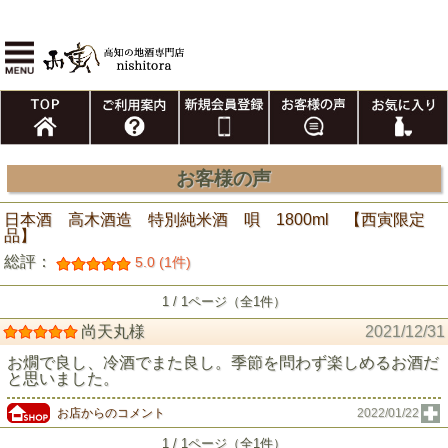
お客様の声
日本酒 高木酒造 特別純米酒 唄 1800ml 【西寅限定
品】
総評：
5.0 (1件)
1 / 1ページ（全1件）
尚天丸様
2021/12/31
お燗で良し、冷酒でまた良し。季節を問わず楽しめるお酒だ
と思いました。
お店からのコメント
2022/01/22
1 / 1ページ（全1件）