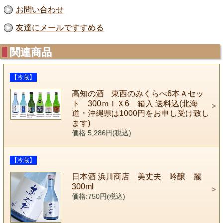
お問い合わせ
友達にメールですすめる
関連商品
【冷蔵】
高知の酒 東西のみくらべ6本Ａセッ
ト 300ｍｌＸ6 箱入 送料込(北海
道・沖縄県は1000円をお申し受け致し
ます)
価格:5,286円(税込)
【冷蔵】
日本酒 浜川商店 美丈夫 吟醸 麗
300ml
価格:750円(税込)