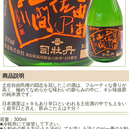
商品説明
土佐自由民権の闘志を冠したこの酒は、フルーティな香りが
高く、極めてなめらかな味わいの膨らみの中に、キレ味抜群
の純米酒です。
日本酒度は＋８もあり辛口といわれる土佐酒の中でも上をい
く超辛口と言え、飲みごたえは十分！
容量：300ml
■冷暗所にて保管して下さい。
■お勧めの飲み方/心もち冷やしてお楽しみ頂くのが一番のお勧