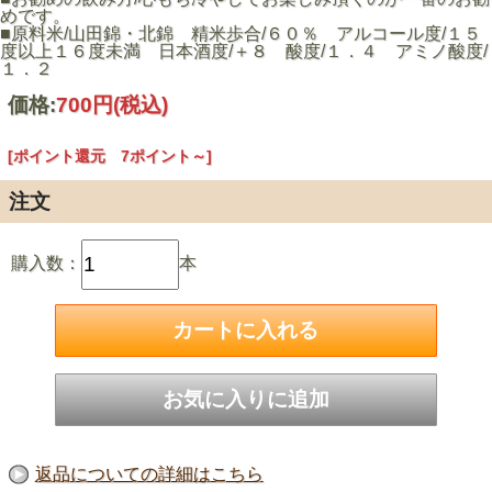
めです。
■原料米/山田錦・北錦 精米歩合/６０％ アルコール度/１５
度以上１６度未満 日本酒度/＋８ 酸度/１．４ アミノ酸度/
１．２
価格:
700円
(税込)
[ポイント還元 7ポイント～]
注文
購入数：
本
返品についての詳細はこちら