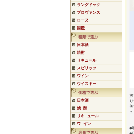
ラングドック
プロヴァンス
ローヌ
国産
種類で選ぶ
日本酒
焼酎
リキュール
スピリッツ
ワイン
ウイスキー
価格で選ぶ
搾
日本酒
り
美
焼 酎
ュ
リキ ュール
ワ イン
●
容量で選ぶ
●