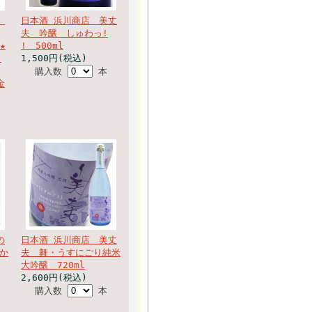
造
日本酒 浜川商店 美丈
夫 吟醸 しゅわっ!
★
! 500ml
Ｍ
1,500円(税込)
購入数
本
金
の
日本酒 浜川商店 美丈
か
夫 舞・うすにごり純米
大吟醸 720ml
2,600円(税込)
購入数
本