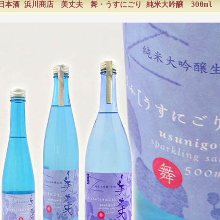
日本酒 浜川商店 美丈夫 舞・うすにごり 純米大吟醸 300ml