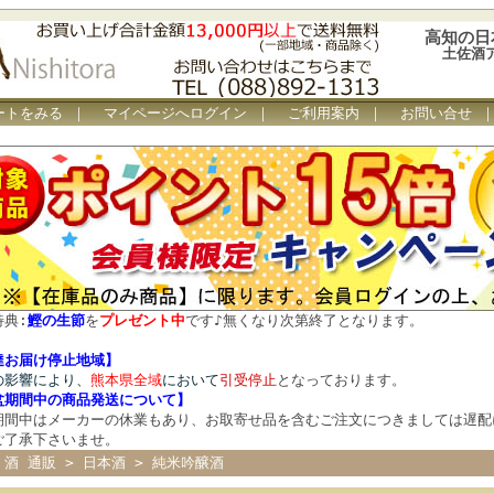
高知の日
土佐酒
ートをみる
｜
マイページへログイン
｜
ご利用案内
｜
お問い合せ
特典:
鰹の生節
を
プレゼント中
です
♪
無くなり次第終了となります。
達お届け停止地域】
の影響により、
熊本県全域
において
引受停止
となっております。
盆期間中の商品発送について
】
期間中はメーカーの休業もあり、お取寄せ品を含むご注文につきましては遅配
ご了承下さいませ。
 酒 通販
>
日本酒
>
純米吟醸酒