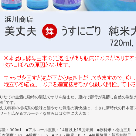
りたての生酒に独特の製法でオリを絡ませ、瓶内で酵母が発酵し自然の炭酸
酒”です。
丈夫特有の柑橘系の酸味と細やかな気泡の爽快感は、まさに新時代の日本酒
ワ～と広がるフルーティな飲み口は女性に大人気！
容量：300ml ●アルコール度数：14度以上15度未満 ●原料米：松山三井 
日本酒度：+3 ●酸度：1.5 ●アミノ酸度：0.7 ●使用酵母：新高知酵母