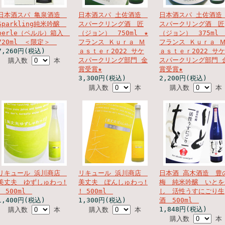
日本酒スパ 亀泉酒造
日本酒スパ 土佐酒造
日本酒スパ 土佐酒
Sparkling純米吟醸
スパークリング酒 匠
スパークリング酒 匠
perle（ペルル）箱入
（ジョン） 750ml ★
（ジョン） 375ml 
720ml ＜限定＞
フランス Ｋｕｒａ Ｍ
フランス Ｋｕｒａ 
7,260円(税込)
ａｓｔｅｒ2022 サケ
ａｓｔｅｒ2022 サケ
スパークリング部門 金
スパークリング部門 
購入数
本
賞受賞★
賞受賞★
3,300円(税込)
2,200円(税込)
購入数
本
購入数
本
リキュール 浜川商店
リキュール 浜川商店
日本酒 高木酒造 豊
美丈夫 ゆずしゅわっ!
美丈夫 ぽんしゅわっ!
梅 純米吟醸 いとを
! 500ml
! 500ml
し 活性うすにごり生
1,400円(税込)
1,300円(税込)
酒 500ml
1,848円(税込)
購入数
本
購入数
本
購入数
本