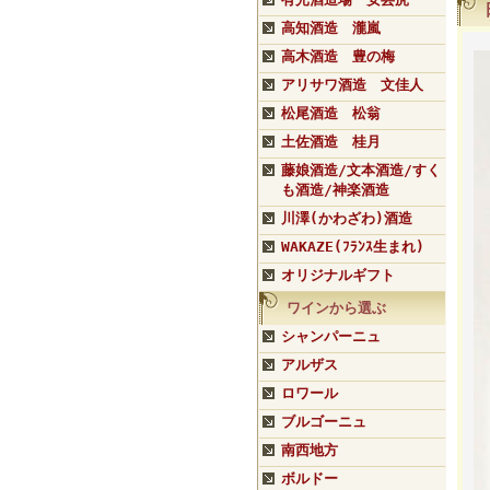
高知酒造 瀧嵐
高木酒造 豊の梅
アリサワ酒造 文佳人
松尾酒造 松翁
土佐酒造 桂月
藤娘酒造/文本酒造/すく
も酒造/神楽酒造
川澤(かわざわ)酒造
WAKAZE(ﾌﾗﾝｽ生まれ)
オリジナルギフト
ワインから選ぶ
シャンパーニュ
アルザス
ロワール
ブルゴーニュ
南西地方
ボルドー