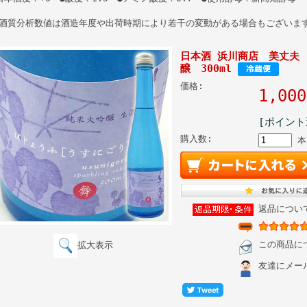
酒質分析数値は酒造年度や出荷時期により若干の変動がある場合もございま
日本酒 浜川商店 美丈夫
醸 300ml
価格:
1,0
[ポイント
購入数:
本
返品につい
この商品に
拡大表示
友達にメー