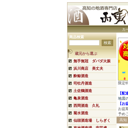
カ
商品検索
蔵元から選ぶ
無手無冠 ダバダ火振
浜川商店 美丈夫
酔鯨酒造
限定
司牡丹酒造
土佐鶴酒造
【配
亀泉酒造
地震
【
お
西岡酒造 久礼
お盆
菊水酒造
予め
高知
仙頭酒造場 しらぎく
有光酒造場 安芸虎