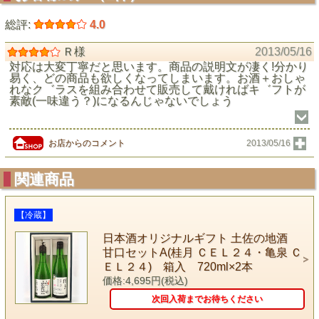
総評:
4.0
Ｒ様
2013/05/16
対応は大変丁寧だと思います。商品の説明文が凄く!分かり
易く、どの商品も欲しくなってしまいます。お酒＋おしゃ
れなク゛ラスを組み合わせて販売して戴ければキ゛フトが
素敵(一味違う？)になるんじゃないでしょう
お店からのコメント
2013/05/16
関連商品
【冷蔵】
日本酒オリジナルギフト 土佐の地酒
甘口セットA(桂月 ＣＥＬ２４・亀泉 Ｃ
ＥＬ２４) 箱入 720ml×2本
価格:4,695円(税込)
次回入荷までお待ちください