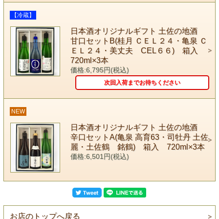
【冷蔵】
日本酒オリジナルギフト 土佐の地酒
甘口セットB(桂月 ＣＥＬ２４・亀泉 Ｃ
ＥＬ２４・美丈夫 CEL６６) 箱入
720ml×3本
価格:6,795円(税込)
次回入荷までお待ちください
NEW
日本酒オリジナルギフト 土佐の地酒
辛口セットA(亀泉 高育63・司牡丹 土佐
麗・土佐鶴 銘鶴) 箱入 720ml×3本
価格:6,501円(税込)
お店のトップへ戻る