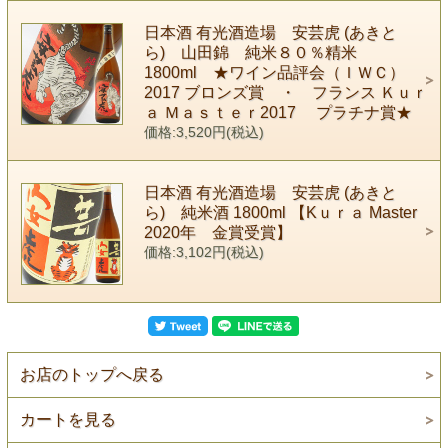
日本酒 有光酒造場 安芸虎 (あきと
ら) 山田錦 純米８０％精米
1800ml ★ワイン品評会（ＩＷＣ）
2017 ブロンズ賞 ・ フランス Ｋｕｒ
ａ Ｍａｓｔｅｒ2017 プラチナ賞★
価格:3,520円(税込)
日本酒 有光酒造場 安芸虎 (あきと
ら) 純米酒 1800ml 【Kｕｒａ Master
2020年 金賞受賞】
価格:3,102円(税込)
お店のトップへ戻る
カートを見る