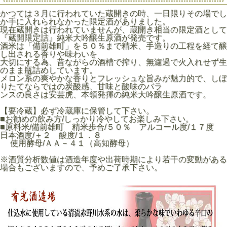
かつては３月に行われていた蔵開きの時、一日限りその場でし
か手に入れられなかった限定酒がありました。
現在蔵開きは行われていませんが、蔵開き相当の限定酒として
『蔵開限定詰』純米大吟醸生原酒が発売です。
酒米は「備前雄町」を５０％まで精米、手造りの工程を経て醸
し出される香りや味わいを
大切にする為、昔ながらの酒槽で搾り、無濾過で火入れせず生
のまま瓶詰めしています。
メロン系の爽やかな香りとフレッシュな旨みが魅力的で、しぼ
りたてならではの炭酸感、甘味と酸味のバラ
ンスの良さは安芸虎、本領発揮の純米大吟醸生原酒です。
【要冷蔵】必ず冷蔵庫に保管して下さい。
■お勧めの飲み方/しっかり冷やしてお楽しみ下さい。
■原料米/備前雄町 精米歩合/５０％ アルコール度/１７度
日本酒度/＋２ 酸度/１．８
使用酵母/ＡＡ－４１（高知酵母）
※酒質分析数値は酒造年度や出荷時期により若干の変動がある
場合もございますので、予めご了承下さい。