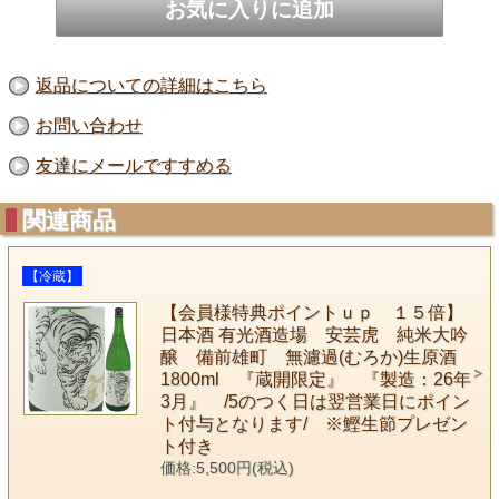
返品についての詳細はこちら
お問い合わせ
友達にメールですすめる
関連商品
【冷蔵】
【会員様特典ポイントｕｐ １５倍】
日本酒 有光酒造場 安芸虎 純米大吟
醸 備前雄町 無濾過(むろか)生原酒
1800ml 『蔵開限定』 『製造：26年
3月』 /5のつく日は翌営業日にポイン
ト付与となります/ ※鰹生節プレゼン
ト付き
価格:5,500円(税込)