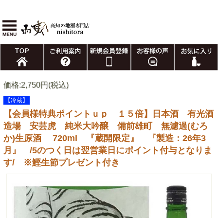
価格:2,750円(税込)
【冷蔵】
【会員様特典ポイントｕｐ １５倍】日本酒 有光酒
造場 安芸虎 純米大吟醸 備前雄町 無濾過(むろ
か)生原酒 720ml 『蔵開限定』 『製造：26年3
月』 /5のつく日は翌営業日にポイント付与となりま
す/ ※鰹生節プレゼント付き