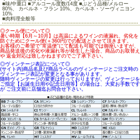
■味/中重口 ■アルコール度数/14度 ■ぶどう品種/メルロー
80%、 カベルネ・フラン 10%、カベルネ・ソーヴィニヨン
10%
■肉料理全般等
◎クール便について◎
暑い時期【6月～10月】は高温によるワインの液漏れ、劣化を
防ぐためにクール便(＋360円)での配送とさせて頂きます。
お客様のご希望で"常温便"にて配送も可能では御座いますが、
商品発送後の劣化や液漏れ等が発生した場合、商品のお取替え
や 返金対応は致しかねますのでご了承下さい。
◎ヴィンテージ表記について◎
(サイト内)商品名及び商品ラベルのヴィンテージとご注文時の
ヴィンテージ表記が変更となる事があります。
随時ヴィンテージの変更は行っておりますが、ヴィンテージを
ご指定【お誕生日用や記念日用等】の場合は、大変お手数です
が ご注文前に店舗迄お問合せ下さい。