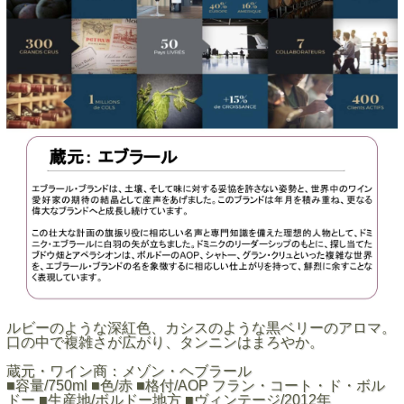
ルビーのような深紅色、カシスのような黒ベリーのアロマ。
口の中で複雑さが広がり、タンニンはまろやか。
蔵元・ワイン商：メゾン・ヘブラール
■容量/750ml ■色/赤 ■格付/AOP フラン・コート・ド・ボル
ドー ■生産地/ボルドー地方 ■ヴィンテージ/2012年