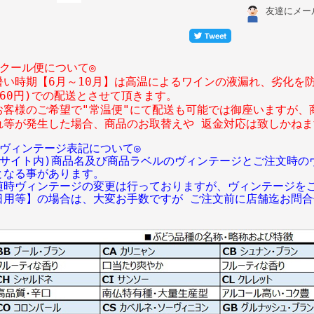
友達にメー
◎クール便について◎
暑い時期【6月～10月】は高温によるワインの液漏れ、劣化を
360円)での配送とさせて頂きます。
お客様のご希望で"常温便"にて配送も可能では御座いますが、
れ等が発生した場合、商品のお取替えや 返金対応は致しかね
◎ヴィンテージ表記について◎
(サイト内)商品名及び商品ラベルのヴィンテージとご注文時の
となる事があります。
随時ヴィンテージの変更は行っておりますが、ヴィンテージを
日用等】の場合は、大変お手数ですが ご注文前に店舗迄お問合