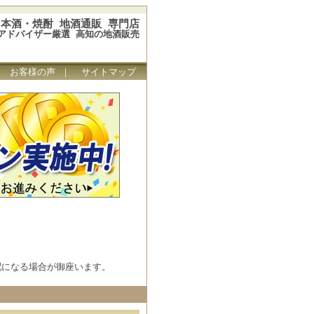
本酒・焼酎 地酒通販 専門店
アドバイザー厳選 高知の地酒販売
｜
お客様の声
｜
サイトマップ
配になる場合が御座います。