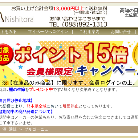
高知の日
土佐酒
ートをみる
｜
マイページへログイン
｜
ご利用案内
｜
お問い合せ
特典:
鰹の生節
を
プレゼント中
です
♪
無くなり次第終了となります。
達お届け停止地域】
の影響により、
熊本県全域
において
引受停止
となっております。
盆期間中の商品発送について
】
期間中はメーカーの休業もあり、お取寄せ品を含むご注文につきましては遅
ご了承下さいませ。
 酒 通販
>
ブルゴーニュ