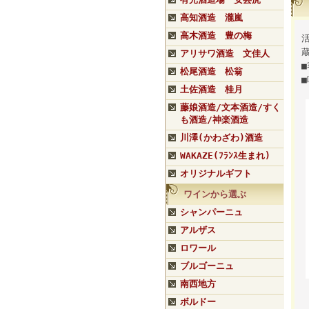
高知酒造 瀧嵐
高木酒造 豊の梅
アリサワ酒造 文佳人
■
松尾酒造 松翁
■
土佐酒造 桂月
藤娘酒造/文本酒造/すく
も酒造/神楽酒造
川澤(かわざわ)酒造
WAKAZE(ﾌﾗﾝｽ生まれ)
オリジナルギフト
ワインから選ぶ
シャンパーニュ
アルザス
ロワール
ブルゴーニュ
南西地方
ボルドー