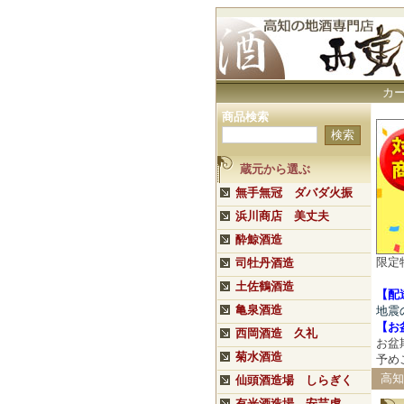
カ
商品検索
蔵元から選ぶ
無手無冠 ダバダ火振
浜川商店 美丈夫
酔鯨酒造
限定
司牡丹酒造
土佐鶴酒造
【配
亀泉酒造
地震
【
お
西岡酒造 久礼
お盆
菊水酒造
予め
高知
仙頭酒造場 しらぎく
有光酒造場 安芸虎