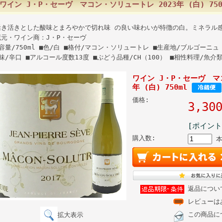
ワイン J・P・セーヴ マコン・ソリュートレ 2023年 (白) 750
活き活きとした酸味とまろやかで切れ味 の良い味わいが特徴の白。ミネラル
蔵元・ワイン商：J・P・セーヴ
容量/750ml ■色/白 ■格付/マコン・ソリュートレ ■生産地/ブルゴーニュ 
味/辛口 ■アルコール度数13度 ■ぶどう品種/CH（100） ■相性料理/魚
ワイン J・P・セーヴ マ
年 (白) 750ml
価格:
3,3
[ポイント
購入数:
返品につい
レビューは
この商品に
拡大表示