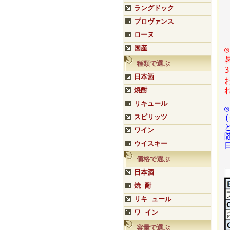
ラングドック
プロヴァンス
ローヌ
国産
種類で選ぶ
日本酒
焼酎
リキュール
スピリッツ
ワイン
ウイスキー
価格で選ぶ
日本酒
焼 酎
リキ ュール
ワ イン
容量で選ぶ